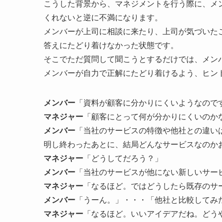
こうした背景から、マネジメントを行う際に、メ
くれないと逆に不満になります。
メンバーが上司に相談に来たり、上司が気づいた
答えにたどり着けなかった状態です。
そこでただ質問して聞こうとするだけでは、メン
メンバーが自力で正解にたどり着けるよう、ヒン
メンバー
「資料が顧客に分かりにくいようなので
マネジャー
「顧客にとって何が分かりにくいのか
メンバー
「当社のサービスの特徴や他社との違い
明し終わったあとに、結局どんなサービスなのか
マネジャー
「どうしてだろう？」
メンバー
「当社のサービスが他にない新しいサー
マネジャー
「なるほど。ではどうしたら既存のサ
メンバー
「うーん。」・・・「他社と比較してみ
マネジャー
「なるほど。いいアイデアだね。どう