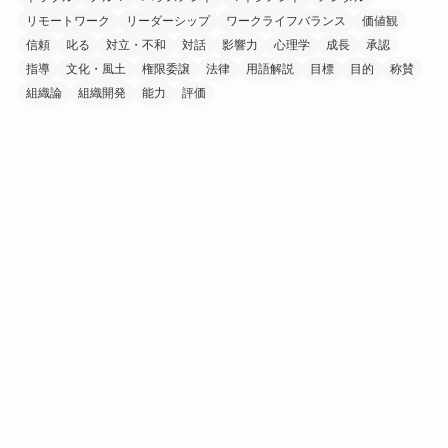
リモートワーク
リーダーシップ
ワークライフバランス
価値観
信頼
叱る
対立・不和
対話
影響力
心理学
成長
承認
指導
文化・風土
権限委譲
法律
用語解説
目標
目的
称賛
組織論
組織開発
能力
評価