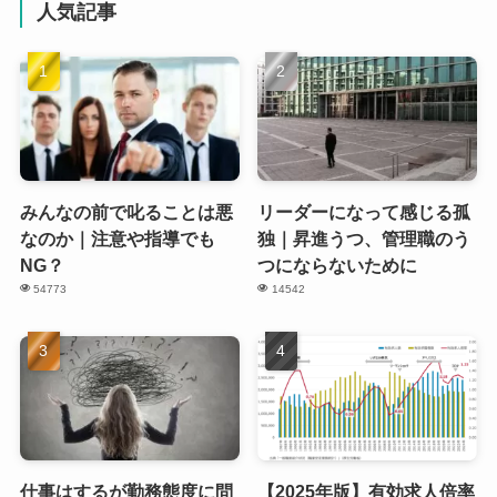
人気記事
みんなの前で叱ることは悪
リーダーになって感じる孤
なのか｜注意や指導でも
独｜昇進うつ、管理職のう
NG？
つにならないために
54773
14542
仕事はするが勤務態度に問
【2025年版】有効求人倍率