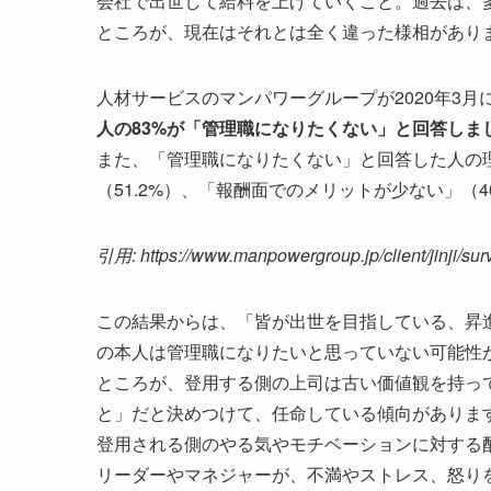
会社で出世して給料を上げていくこと。過去は、
ところが、現在はそれとは全く違った様相があり
人材サービスのマンパワーグループが2020年3月
人の83%が「管理職になりたくない」と回答しま
また、「管理職になりたくない」と回答した人の
（51.2%）、「報酬面でのメリットが少ない」（4
引用: https://www.manpowergroup.jp/client/jinji/su
この結果からは、「皆が出世を目指している、昇
の本人は管理職になりたいと思っていない可能性
ところが、登用する側の上司は古い価値観を持っ
と」だと決めつけて、任命している傾向がありま
登用される側のやる気やモチベーションに対する
リーダーやマネジャーが、不満やストレス、怒り