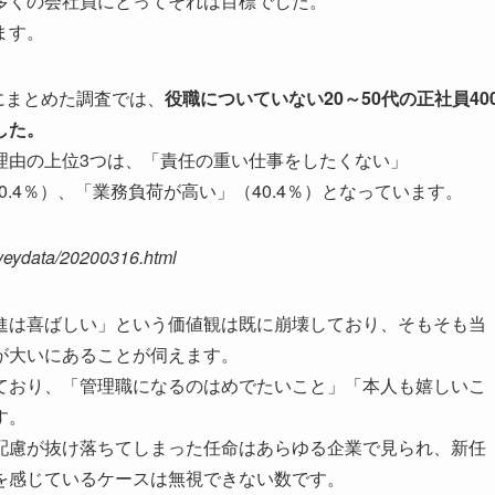
多くの会社員にとってそれは目標でした。
ます。
にまとめた調査では、
役職についていない20～50代の正社員40
した。
理由の上位3つは、「責任の重い仕事をしたくない」
0.4％）、「業務負荷が高い」（40.4％）となっています。
rveydata/20200316.html
進は喜ばしい」という価値観は既に崩壊しており、そもそも当
が大いにあることが伺えます。
ており、「管理職になるのはめでたいこと」「本人も嬉しいこ
す。
配慮が抜け落ちてしまった任命はあらゆる企業で見られ、新任
を感じているケースは無視できない数です。