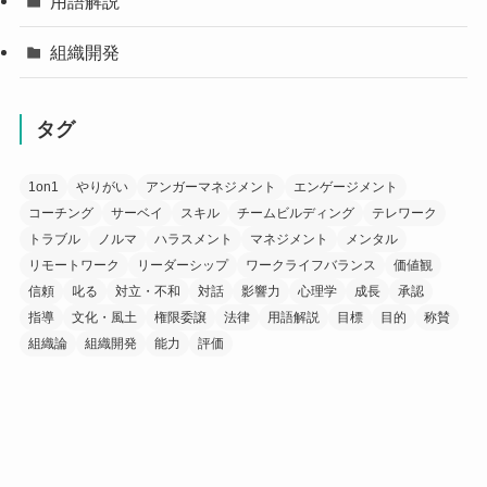
用語解説
組織開発
タグ
1on1
やりがい
アンガーマネジメント
エンゲージメント
コーチング
サーベイ
スキル
チームビルディング
テレワーク
トラブル
ノルマ
ハラスメント
マネジメント
メンタル
リモートワーク
リーダーシップ
ワークライフバランス
価値観
信頼
叱る
対立・不和
対話
影響力
心理学
成長
承認
指導
文化・風土
権限委譲
法律
用語解説
目標
目的
称賛
組織論
組織開発
能力
評価