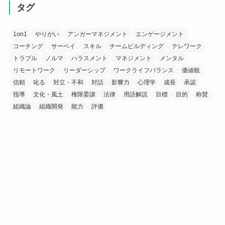
タグ
1on1
やりがい
アンガーマネジメント
エンゲージメント
コーチング
サーベイ
スキル
チームビルディング
テレワーク
トラブル
ノルマ
ハラスメント
マネジメント
メンタル
リモートワーク
リーダーシップ
ワークライフバランス
価値観
信頼
叱る
対立・不和
対話
影響力
心理学
成長
承認
指導
文化・風土
権限委譲
法律
用語解説
目標
目的
称賛
組織論
組織開発
能力
評価